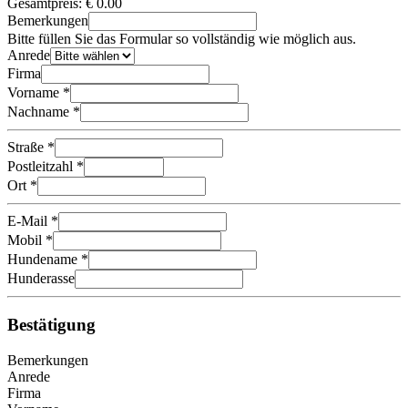
Gesamtpreis:
€
0.00
Bemerkungen
Bitte füllen Sie das Formular so vollständig wie möglich aus.
Anrede
Firma
Vorname *
Nachname *
Straße *
Postleitzahl *
Ort *
E-Mail *
Mobil *
Hundename *
Hunderasse
Bestätigung
Bemerkungen
Anrede
Firma