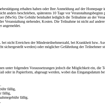
hmebestätigung erhalten haben oder Ihre Anmeldung auf der Homepage i
 nicht anders beschrieben, spätestens 10 Tage vor Veranstaltungsbegi
euer (MwSt). Die Gebühr beinhaltet lediglich die Teilnahme an der Vera
r Veranstaltung stehender, Kosten. Die Teilnahme ist nicht auf ander
er angemeldet.
 bei nicht Erreichen der Mindesteilnehmerzahl, bei Krankheit bzw. Ausf
cht sichergestellt werden) oder möglicher Gefährdung der Teilnehmer s
en unter folgenden Voraussetzungen jedoch die Möglichkeit ein, die Te
ail oder in Papierform, abgesagt werden, wobei das Eingangsdatum beim
.
hr fällig,
fällig,
nahmegebühr fällig.
.