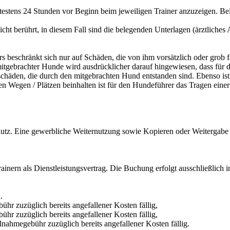
ätestens 24 Stunden vor Beginn beim jeweiligen Trainer anzuzeigen. Be
t berührt, in diesem Fall sind die belegenden Unterlagen (ärztliches A
s beschränkt sich nur auf Schäden, die von ihm vorsätzlich oder grob fa
itgebrachter Hunde wird ausdrücklicher darauf hingewiesen, dass für d
schäden, die durch den mitgebrachten Hund entstanden sind. Ebenso ist
chen Wegen / Plätzen beinhalten ist für den Hundeführer das Tragen ein
tz. Eine gewerbliche Weiternutzung sowie Kopieren oder Weitergabe - a
ern als Dienstleistungsvertrag. Die Buchung erfolgt ausschließlich in
.
r zuzüglich bereits angefallener Kosten fällig,
r zuzüglich bereits angefallener Kosten fällig,
nahmegebühr zuzüglich bereits angefallener Kosten fällig.