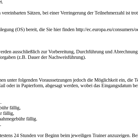
t.
 vereinbarten Sätzen, bei einer Verringerung der Teilnehmerzahl ist tro
legung (OS) bereit, die Sie hier finden http://ec.europa.eu/consumers/o
rden ausschließlich zur Vorbereitung, Durchführung und Abrechnung de
 Vorgaben (z.B. Dauer der Nachweisführung).
en unter folgenden Voraussetzungen jedoch die Möglichkeit ein, die Te
ail oder in Papierform, abgesagt werden, wobei das Eingangsdatum beim
.
hr fällig,
fällig,
nahmegebühr fällig.
.
ätestens 24 Stunden vor Beginn beim jeweiligen Trainer anzuzeigen. Be