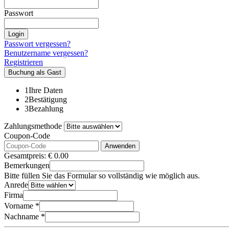
Passwort
Login
Passwort vergessen?
Benutzername vergessen?
Registrieren
Buchung als Gast
1
Ihre Daten
2
Bestätigung
3
Bezahlung
Zahlungsmethode
Coupon-Code
Anwenden
Gesamtpreis:
€
0.00
Bemerkungen
Bitte füllen Sie das Formular so vollständig wie möglich aus.
Anrede
Firma
Vorname *
Nachname *