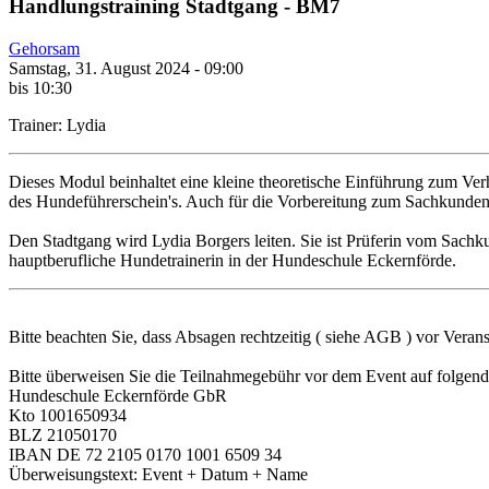
Handlungstraining Stadtgang - BM7
Gehorsam
Samstag, 31. August 2024 - 09:00
bis 10:30
Trainer: Lydia
Dieses Modul beinhaltet eine kleine theoretische Einführung zum Ver
des Hundeführerschein's. Auch für die Vorbereitung zum Sachkundena
Den Stadtgang wird Lydia Borgers leiten. Sie ist Prüferin vom Sach
hauptberufliche Hundetrainerin in der Hundeschule Eckernförde.
Bitte beachten Sie, dass Absagen rechtzeitig ( siehe AGB ) vor Veran
Bitte überweisen Sie die Teilnahmegebühr vor dem Event auf folgen
Hundeschule Eckernförde GbR
Kto 1001650934
BLZ 21050170
IBAN DE 72 2105 0170 1001 6509 34
Überweisungstext: Event + Datum + Name