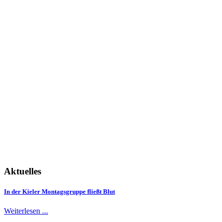
Aktuelles
In der Kieler Montagsgruppe fließt Blut
Weiterlesen ...